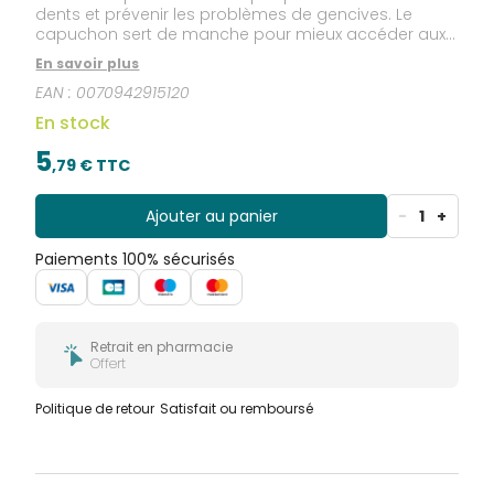
dents et prévenir les problèmes de gencives. Le
capuchon sert de manche pour mieux accéder aux
zones postérieures.
En savoir plus
EAN :
0070942915120
En stock
5
,
79
€ TTC
Ajouter au panier
-
1
+
Paiements 100% sécurisés
Retrait en pharmacie
Offert
Politique de retour
Satisfait ou remboursé