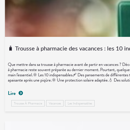
🧳 Trousse à pharmacie des vacances : les 10 in
Que mettre dans sa trousse à pharmacie avant de partir en vacances ? Découvr
à pharmacie reste souvent préparée au dernier moment. Pourtant, quelques pr
main l'essentiel.🌞 Les 10 indispensables🩹 Des pansements de différentes t
apaisante après une piqûre.🌞 Une protection solaire adaptée.💧 Des solutio
habituels en quantité suffisante.💊 Un petit coup de pouce possible🌿 Gel à
vacances commencent par une même phrase : "Je voudrais une petite trousse
Lire
généralement moins de place qu'une paire de chaussures... et peut parfois s
toujours content de l'avoir avec soi.SourcesAssurance MaladieSanté Publi
Trousse À Pharmacie
Vacances
Les Indispensables