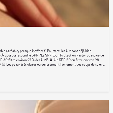
mble agréable, presque inoffensif. Pourtant, les UV sont déjà bien
☀️ À quoi correspond le SPF ?Le SPF (Sun Protection Factor ou indice de
 SPF 30 filtre environ 97 % des UVB.🧴 Un SPF 50 en filtre environ 98
.👩🏻 Les peaux très claires ou qui prennent facilement des coups de soleil
es enfants, une protection élevée est recommandée.Le plus important reste
 après une baignade.❌ Penser qu'un SPF 50 permet de rester deux fois plus
res peuvent accompagner la peau avant les expositions estivales.🥕 Bêta-
omptoir, beaucoup de personnes hésitent entre SPF 30 et SPF 50. En
% des rayons UV peuvent traverser les nuages.🌼 En conclusionLe soleil est
eur modèle est celui que l'on porte vraiment.Sources :INSERM — Rayonnements