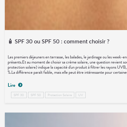
🧴 SPF 30 ou SPF 50 : comment choisir ?
Les premiers déjeuners en terrasse, les balades, le jardinage ou les week-e
présents.Et au moment de choisir sa crème solaire, une question revient
protection solaire) indique la capacité d'un produit à filtrer les rayons
%.La différence paraît faible, mais elle peut être intéressante pour certain
auront souvent intérêt à privilégier un SPF 50.👨🏽 Les peaux plus mates 
surtout d'appliquer une quantité suffisante de produit.🏖️ Les erreurs les
Lire
longtemps au soleil.❌ Oublier certaines zones : oreilles, cou, dessus des 
carotène.🐟 Oméga-3.🌻 Huiles d'onagre ou de bourrache.🧂 Zinc.Ils ne r
SPF 30
SPF 50
Protection Solaire
UV
réalité, le meilleur indice est surtout celui que l'on applique correctemen
excellent pour le moral... mais il mérite un peu de préparation. Finalemen
UV et peauInstitut National du CancerOrganisation Mondiale de la Santé