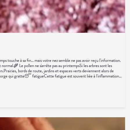
s touche à sa fin... mais votre nez semble ne pas avoir reçu l'information.
t normal.🌾 Le pollen ne s'arrête pas au printempsSi les arbres sont les
en.Prairies, bords de route, jardins et espaces verts deviennent alors de
gorge qui gratte😴 fatigueCette fatigue est souvent liée à l'inflammation
r son logement tôt le matin.👕 Éviter de faire sécher le linge dehors lors
ts habituels.👩‍⚕️ L'œil du pharmacienBeaucoup de patients pensent que
aines personnes allergiques aux pollens peuvent aussi ressentir des
ergies jouent les prolongations, vous n'êtes pas un cas isolé. Le début de
gré tout.Sources : RNSAINSERMSanté Publique France