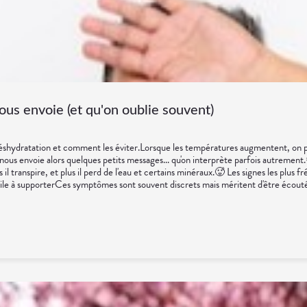
ous envoie (et qu'on oublie souvent)
 déshydratation et comment les éviter.Lorsque les températures augmentent, on
 nous envoie alors quelques petits messages... qu'on interprète parfois autrement
us il transpire, et plus il perd de l'eau et certains minéraux.🥵 Les signes les 
icile à supporterCes symptômes sont souvent discrets mais méritent d'être écout
 Chercher la fraîcheur aux heures les plus chaudes.💊 Un petit coup de pouce p
u pharmacienLes personnes âgées et les jeunes enfants ressentent parfois moins bi
eulement 2 % du poids corporel peut déjà diminuer les performances physiques e
nisme à mieux fonctionner pendant les beaux jours.Après tout, notre corps est com
MAssurance MaladieSanté Publique France