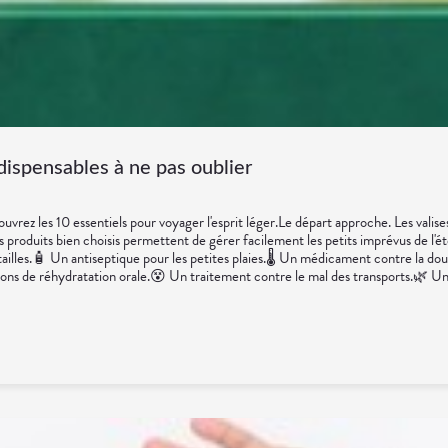
dispensables à ne pas oublier
ez les 10 essentiels pour voyager l'esprit léger.Le départ approche. Les valises s
oduits bien choisis permettent de gérer facilement les petits imprévus de l'été.L
ailles.🧴 Un antiseptique pour les petites plaies.🌡️ Un médicament contre la do
ns de réhydratation orale.😵 Un traitement contre le mal des transports.🌿 Un t
 l'arnica.🧂 Magnésium en cas de fatigue.🍋 Électrolytes pour les activités spor
 de secours." Quelques produits simples suffisent souvent à gérer les petits 
auver les vacances.🌼 En conclusionUne trousse bien préparée, c'est un peu comme
que FranceMinistère de la Santé