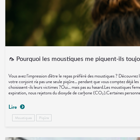
Trousse à
alimentaires
CHEVEUX
VOTRE
pharmacie
APPLICATION
Dispositifs
Cheveux
DE SANTÉ
médicaux
Corps
Homme
Solaire
Visage
🦟 Pourquoi les moustiques me piquent-ils toujo
Vous avez l'impression d'être le repas préféré des moustiques ? Découvrez le
votre conjoint n'a pas une seule piqûre... pendant que vous comptez déjà le
choisissent-ils leurs victimes ?Oui... mais pas au hasard.Les moustiques fem
expiration, nous rejetons du dioxyde de carbone (CO₂).Certaines personnes
le détecter à plusieurs mètres de distance.🌡️ La chaleur corporelle et la 
dans la transpiration semblent particulièrement attractifs pour les mousti
Lire
suggèrent que les personnes du groupe O seraient un peu plus souvent piqu
simples peuvent aider :🦟 utiliser un répulsif adapté ;👕 porter des vêtemen
Moustiques
Piqûre
pouce possible🦟 Répulsifs adaptés à l'âge.🧴 Gels apaisants après piqûres
"Pourquoi ils me choisissent toujours moi ?"En réalité, il s'agit souvent 
de limiter les désagréments.💡 Le saviez-vous ?Les moustiques ne nous voie
plusieurs dizaines de mètres plus loin.🌼 En conclusionSi vous avez l'impre