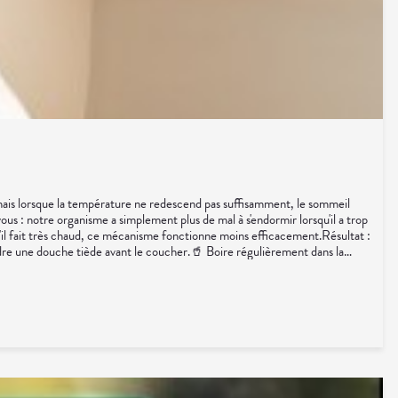
, mais lorsque la température ne redescend pas suffisamment, le sommeil
vous : notre organisme a simplement plus de mal à s'endormir lorsqu'il a trop
u'il fait très chaud, ce mécanisme fonctionne moins efficacement.Résultat :
ndre une douche tiède avant le coucher.🥤 Boire régulièrement dans la
élisse.🌿 Passiflore.🌿 Valériane.🧂 Magnésium.👩‍⚕️ L'œil du
 rapidement un meilleur confort.💡 Le saviez-vous ?La température idéale
la nuit. Avec quelques astuces, il est possible de laisser la chaleur dehors