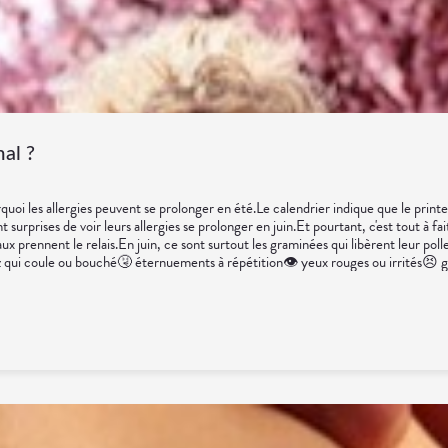
mal ?
i les allergies peuvent se prolonger en été.Le calendrier indique que le printemp
rprises de voir leurs allergies se prolonger en juin.Et pourtant, c'est tout à fai
x prennent le relais.En juin, ce sont surtout les graminées qui libèrent leur poll
z qui coule ou bouché🤧 éternuements à répétition👁️ yeux rouges ou irrités😣 
e visage et les cheveux après une sortie.🕶️ Porter des lunettes de soleil.🏠 Aére
 Oméga-3.🧂 Zinc.🌿 Ortie.Ces compléments peuvent accompagner les traitemen
rs familles de pollens se succèdent tout au long de l'année.💡 Le saviez-vous ?Cert
 pêche : c'est ce qu'on appelle les allergies croisées.🌼 En conclusionSi vos all
t, avec quelques bons réflexes, il est tout à fait possible d'en profiter mal