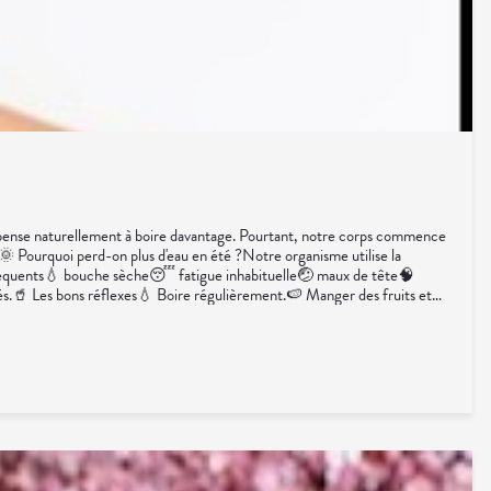
 pense naturellement à boire davantage. Pourtant, notre corps commence
.🌞 Pourquoi perd-on plus d'eau en été ?Notre organisme utilise la
plus fréquents💧 bouche sèche😴 fatigue inhabituelle🤕 maux de tête🧠
és.🥤 Les bons réflexes💧 Boire régulièrement.🍉 Manger des fruits et
ossible🧂 Solutions de réhydratation orale.🍋 Électrolytes pour les
en la sensation de soif. Une hydratation régulière est particulièrement
t la concentration.🌼 En conclusionBoire suffisamment n'est pas
posé de plus de la moitié... d'eau. Il est donc assez logique qu'il nous