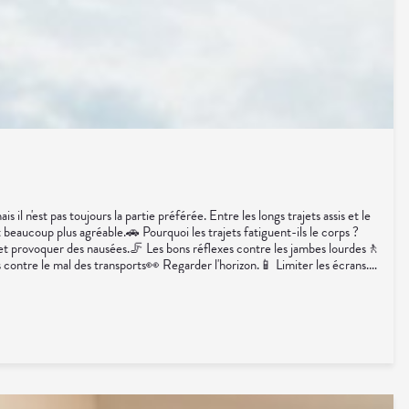
expliquer qu'il ne s'agit pas d'un super-pouvoir... mais simplement de
n'est pas toujours la partie préférée. Entre les longs trajets assis et le
beaucoup plus agréable.🚗 Pourquoi les trajets fatiguent-ils le corps ?
 et provoquer des nausées.🦵 Les bons réflexes contre les jambes lourdes🚶
contre le mal des transports👀 Regarder l'horizon.📱 Limiter les écrans.🍽️
gère.💊 Traitements spécifiques contre le mal des transports.👩‍⚕️ L'œil
 le voyage beaucoup plus confortable.💡 Le saviez-vous ?Le système de
on avec ce que voient vos yeux qui peut provoquer le mal des transports.🌼
qu'à profiter du paysage... sans regarder votre montre ou votre estomac. 🚗☀️