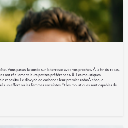
. Vous passez la soirée sur la terrasse avec vos proches. À la fin du repas,
ques ont réellement leurs petites préférences.🧬 Les moustiques
ochain repas.🌬️ Le dioxyde de carbone : leur premier radarÀ chaque
rès un effort ou les femmes enceintes.Et les moustiques sont capables de
ces chimiques.L'acide lactique, l'ammoniaque ou certains composés présents
peu plus visible pour eux.🩸 Et le groupe sanguin ?Certaines études
tie du phénomène.🌿 Peut-on limiter les piqûres ?Quelques habitudes
aison ;🚿 prendre une douche après une activité physique.💊 Un petit coup de
on de confort.👩‍⚕️ L'œil du pharmacienCette question revient chaque été :
contrôle. Heureusement, quelques mesures simples permettent généralement
'ils peuvent détecter certains composés chimiques émis par notre peau
stion de chance... ni de malchance. C'est simplement que votre organisme