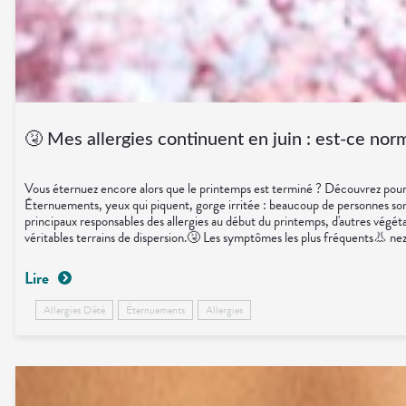
🤧 Mes allergies continuent en juin : est-ce nor
Vous éternuez encore alors que le printemps est terminé ? Découvrez pourquo
Éternuements, yeux qui piquent, gorge irritée : beaucoup de personnes sont su
principaux responsables des allergies au début du printemps, d'autres végétau
véritables terrains de dispersion.🤧 Les symptômes les plus fréquents👃 ne
mais aussi à un sommeil parfois perturbé.🌬️ Les bons réflexes🚿 Se rincer l
des pics polliniques.💊 Un petit coup de pouce possible🌿 Quercétine.🐟
Lire
leurs allergies devraient disparaître dès le mois de mai. En réalité, plusieu
démangeaisons après avoir consommé certains fruits crus comme la pomme ou la
Allergies D'été
Éternuements
Allergies
l'été correspond simplement à une nouvelle saison pollinique. Heureusemen