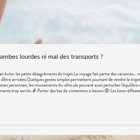
i votre conjoint repart toujours sans une seule piqûre, vous pouvez désormais lui 
 Prevention (CDC)
jambes lourdes ni mal des transports ?
r les petits désagréments du trajet.Le voyage fait partie des vacances... mais il 
d'être arrivées.Quelques gestes simples permettent pourtant de rendre le trajet 
taines personnes, les mouvements du véhicule peuvent aussi perturber l'équilibre
ents trop serrés.🧦 Porter des bas de contention si besoin.😵 Les bons réflexes 
pouce possible🌿 Gingembre.🧂 Compléments pour la circulation.🧦 Contention lé
 en vacances. Quelques conseils personnalisés suffisent généralement à rendre
e vous êtes immobile dans votre siège. C'est cette petite différence d'informati
 agréable que la destination. Avec un peu d'anticipation, il ne vous restera plus 