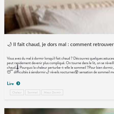
🌙 Il fait chaud, je dors mal : comment retrouve
Vous avez du mal à dormir lorsqu'il fait chaud ? Découvrez quelques astuces
peut rapidement devenir plus compliqué. On tourne dans le lit, on se réveille
chaud.🌡️ Pourquoi la chaleur perturbe-t-elle le sommeil ?Pour bien dormir
😴 difficultés à s'endormir🌙 réveils nocturnes😵 sensation de sommeil moi
journée.📱 Limiter les écrans avant de dormir.🛏️ Choisir des draps légers 
pharmacienEn été, les troubles du sommeil sont souvent liés à la chaleur
Lire
d'une chambre pour dormir se situe autour de 18 à 19°C.🌼 En conclusionL'été
et de retrouver des nuits plus paisibles.SourcesINSERMInstitut National 
Chaleur
Sommeil
Mieux Dormir