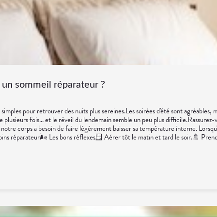
r un sommeil réparateur ?
 simples pour retrouver des nuits plus sereines.Les soirées d'été sont agréables
 plusieurs fois... et le réveil du lendemain semble un peu plus difficile.Rassurez-
, notre corps a besoin de faire légèrement baisser sa température interne. Lorsq
ns réparateur🌬️ Les bons réflexes🪟 Aérer tôt le matin et tard le soir.🚿 Pre
et une chambre aussi fraîche que possible.💊 Un petit coup de pouce possible🌿 M
 elle-même. Quelques ajustements simples permettent généralement de retrouver
 est fait pour profiter des longues journées... mais aussi pour récupérer pendant 
du Sommeil et de la VigilanceAssurance Maladie