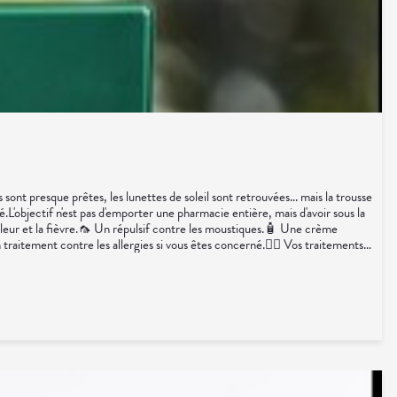
ont presque prêtes, les lunettes de soleil sont retrouvées... mais la trousse
'objectif n'est pas d'emporter une pharmacie entière, mais d'avoir sous la
uleur et la fièvre.🦟 Un répulsif contre les moustiques.🧴 Une crème
raitement contre les allergies si vous êtes concerné.👩‍⚕️ Vos traitements
tives.👩‍⚕️ L'œil du pharmacienAu comptoir, beaucoup de départs en
bobos du quotidien.💡 Le saviez-vous ?Une bonne trousse à pharmacie prend
 une assurance tranquillité. On espère ne pas s'en servir... mais on est