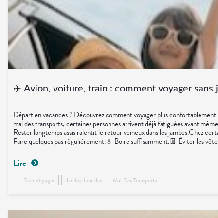
possède quelques caractéristiques qui les attirent davantage.Et finalement, s
biologie. 😉🦟SourcesINSERMANSESCenters for Disease Control and
✈️ Avion, voiture, train : comment voyager sans 
Départ en vacances ? Découvrez comment voyager plus confortablement et évite
mal des transports, certaines personnes arrivent déjà fatiguées avant même 
Rester longtemps assis ralentit le retour veineux dans les jambes.Chez cer
Faire quelques pas régulièrement.💧 Boire suffisamment.👖 Éviter les vêtem
Manger léger avant le départ.💨 Aérer régulièrement.💊 Un petit coup de 
du pharmacienCes deux questions reviennent très souvent avant les départs
Lire
l'équilibre situé dans l'oreille interne continue de fonctionner même lorsqu
En conclusionLe voyage fait déjà partie des vacances. Autant qu'il soit aussi
Bien Voyager
Jambes Lourdes
Mal Des Transports
SourcesAssurance MaladieNHSMayo Clinic