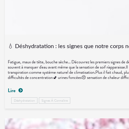
💧 Déshydratation : les signes que notre corps n
Fatigue, maux de tête, bouche sèche... Découvrez les premiers signes de
souvent à manquer d'eau avant même que la sensation de soif n'apparaisse.Il
transpiration comme système naturel de climatisation.Plus il fait chaud, pl
difficultés de concentration🚽 urines foncées😣 sensation de chaleur diff
légumes riches en eau.🏃 Adapter son activité physique aux températures.
activités sportives prolongées.💊 Magnésium en cas de fatigue.👩‍⚕️ L'œil d
Lire
importante pour eux.💡 Le saviez-vous ?Une perte d'eau correspondant à s
seulement une question de confort. C'est une manière simple d'aider son orga
Déshydratation
Signes À Connaître
rappelle de remplir le réservoir de temps en temps. 💧☀️SourcesINSER