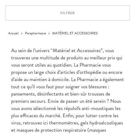
Trousse à
alimentaires
CHEVEUX
VOTRE
pharmacie
APPLICATION
Dispositifs
Cheveux
DE SANTÉ
FILTRER
médicaux
Corps
Homme
Solaire
Accueil
>
Parapharmacie
>
MATÉRIEL ET ACCESSOIRES
Visage
Au sein de l’univers “Matériel et Accessoires”, vous
trouverez une multitude de produits au meilleur prix qui
vous seront utiles au quotidien. La Pharmacie vous
propose un large choix d’articles d’orthopédie ou encore
d’aide au maintien à domicile. La Pharmacie a également
tout ce qu’il vous faut pour soigner vos blessures :
pansements, désinfectants et bien-sûr trousses de
premiers secours. Envie de passer un été serein ? Nous
vous avons sélectionné les répulsifs anti-moustiques les
plus efficaces du marché. Enfin, pour lutter contre les
virus, retrouvez ici thermomètres, gels hydroalcooliques
et masques de protection respiratoire (masques